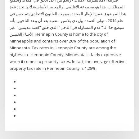
ضريبة الأملاكضريبة الأملاك - رسم من أجل الحق في امتلاك والتمتع
الممتلكات. هذا هو مجموعة الإقليمي، والمعايير الأساسية لأنها تحدد قوة
هذا الموضوع ضمن الإطار المحدد بموجب القانون الاتحادي.يتم حس في
عام 2014 ، تولى العمدة بيل دي بلاسيو منصبه بعد أن وعد الناخبين بأنه
سيضع حدًا لـ "عدم المساواة في الدخل" الذي خلق "قصة مدينتين" عبر
الأحياء الخمس. Hennepin County is home to the city of
Minneapolis and contains over 20% of the population of
Minnesota. Tax rates in Hennepin County are among the
highest in Hennepin County, Minnesota is fairly expensive
when it comes to property taxes. In fact, the average effective
property tax rate in Hennepin County is 1.28%,