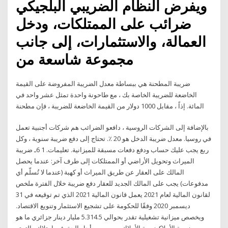
ويفرض النظام الضريبي البلجيكي
ضرائب على الممتلكات، ودخل
العمالة، والاستثمارات، إلى جانب
مجموعة شاسعة من
ضريبة المطحنة هي ببساطة معدل الضريبة المفروضة على القيمة
الخاضعة للضريبة الخاصة بك ، مع طاحونة واحدة تمثل عشر واحد في
المائة. إذاً ، مقابل 1000 دولار من القيمة الخاضعة للضريبة ، فإن مطحنة
بالإضافة إلى الشركات الروسية ، دافعو الضرائب هم شركات أجنبية تعمل
في روسيا. معدل ضريبة الدخل هو 20 ٪. تحتاج إلى دفع ضريبة سنوية ، وكل
ربع يجب عليك حساب ودفع دفعات مسبقة للميزانية. تعليمات. 1 6ـ ضريبة
الميراث وتحويل الأراضي أو الممتلكات إلى طرف آخر: عندما يحصل
المالك على العقار عن طريق الميراث أو كهبة (عندما لا تُسلّم أي
مدفوعات) يجب على المالك الجديد للعقار دفع ضريبة خلال الفترة ملخص
لقانون المالية لعام 2021 يعمل قانون المالية 2021 الذي تم توقيعه في 31
ديسمبر 2020 وفقًا للحكومة على تشجيع الاستثمار وتنويع الاقتصاد.
ويخصص ميزانية تشغيلية تقدر بحوالي 5.314.5 مليار دينار جزائري ما هو