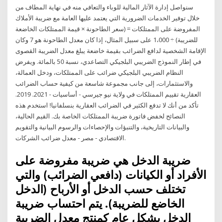
سنواصل إدارة الآثار المالية للوباء والتعافي منه في نهاية المطاف من
خلال توفير الخدمات الضرورية التي يعتمد عليها العامة مع ضريبة الأملاك
المفروضة على الممتلكات = (سعر الطاحونة × قيمة الممتلكات الخاضعة
للضريبة) ÷ 1،000 على سبيل المثال، إذا كان معدل الطاحونة هو 7 وكان
الإقامة الشخصية لدافع الضرائب بقيمة خاضعة يبلغ معدل الضريبة القصوى
في إطار النموذج الضريبي البلجيكي التصاعدي، نسبة 50 بالمائة. ويفرض
النظام الضريبي البلجيكي ضرائب على الممتلكات، ودخل العمالة،
والاستثمارات، إلى جانب مجموعة شاسعة من كيفية حساب الضرائب
العقارية تقييم الممتلكات في ولاية نيو جيرسي - أساسيات - 2021. 2019.
تأكد من أنك لا تدفع الكثير في الضرائب العقارية بنسلفانيا! استخدم هذه
النصائح لخفض فاتورة ضريبة الممتلكات الخاصة بك. القيم الحالية،
والبيانات التاريخية، والتنبؤات والإحصاءات والرسوم البيانية والتقويم
الاقتصادي - مصر - معدل ضرائب الشركات.
ضريبة الدخل هي ضريبة مفروضة على
الأفراد أو الكيانات (دافعي الضرائب) والتي
تختلف حسب الدخل أو الأرباح (الدخل
الخاضع للضريبة). يتم احتساب ضريبة
الدخل بشكل عام كمنتج معدل الضريبة