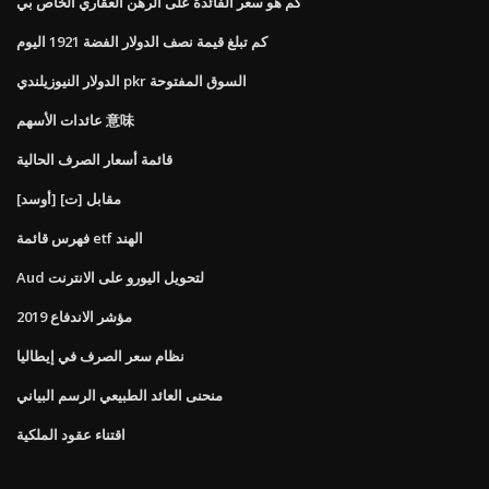
كم هو سعر الفائدة على الرهن العقاري الخاص بي
كم تبلغ قيمة نصف الدولار الفضة 1921 اليوم
الدولار النيوزيلندي pkr السوق المفتوحة
عائدات الأسهم 意味
قائمة أسعار الصرف الحالية
[أوسد] مقابل [ت]
فهرس قائمة etf الهند
Aud لتحويل اليورو على الانترنت
مؤشر الاندفاع 2019
نظام سعر الصرف في إيطاليا
منحنى العائد الطبيعي الرسم البياني
اقتناء عقود الملكية