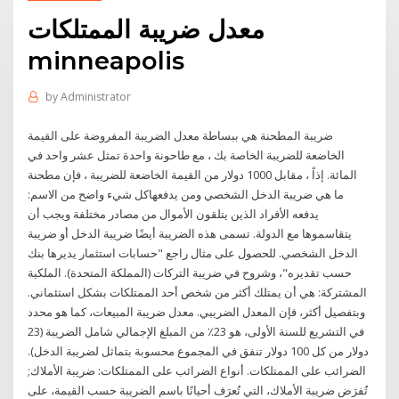
معدل ضريبة الممتلكات
minneapolis
by
Administrator
ضريبة المطحنة هي ببساطة معدل الضريبة المفروضة على القيمة
الخاضعة للضريبة الخاصة بك ، مع طاحونة واحدة تمثل عشر واحد في
المائة. إذاً ، مقابل 1000 دولار من القيمة الخاضعة للضريبة ، فإن مطحنة
ما هي ضريبة الدخل الشخصي ومن يدفعهاكل شيء واضح من الاسم:
يدفعه الأفراد الذين يتلقون الأموال من مصادر مختلفة ويجب أن
يتقاسموها مع الدولة. تسمى هذه الضريبة أيضًا ضريبة الدخل أو ضريبة
الدخل الشخصي. للحصول على مثال راجع "حسابات استثمار يديرها بنك
حسب تقديره"، وشروح في ضريبة التركات (المملكة المتحدة). الملكية
المشتركة: هي أن يمتلك أكثر من شخص أحد الممتلكات بشكل استئماني.
وبتفصيل أكثر، فإن المعدل الضريبي. معدل ضريبة المبيعات، كما هو محدد
في التشريع للسنة الأولى، هو 23٪ من المبلغ الإجمالي شامل الضريبة (23
دولار من كل 100 دولار تنفق في المجموع محسوبة بتماثل لضريبة الدخل).
الضرائب على الممتلكات. أنواع الضرائب على الممتلكات: ضريبة الأملاك;
تُفرَض ضريبة الأملاك، التي تُعرَف أحيانًا باسم الضريبة حسب القيمة، على