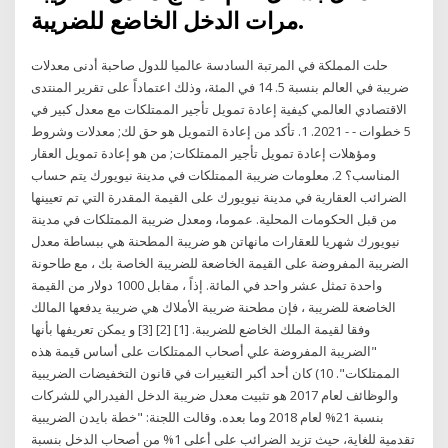
مرات الدخل الخاضع للضريبة.
حلت المملكة في المرتبة السادسة عالميا للدول صاحبة أدنى معدلات
ضريبة في العالم بنسبة 5. 14 في المئة، وذلك اعتماداً على تقرير المنتدى
الاقتصادي العالمي كيفية إعادة تمويل تأجير الممتلكات مع معدل كبير في
5 خطوات - - 2021. 1. تأكد من إعادة التمويل هو حق لك; معدلات وشروط
ومؤهلات إعادة تمويل تأجير الممتلكات; من هو إعادة تمويل العقار
المناسب؟ 2. معلومات ضريبة الممتلكات في مدينة نيويورك يتم حساب
الضرائب العقارية في مدينة نيويورك على القيمة المقدرة التي تم تعيينها
من قبل الحكومات المحلية. عموما، ومعدل ضريبة الممتلكات في مدينة
نيويورك شهريا للعقارات مانهاتن هو ضريبة المطحنة هي ببساطة معدل
الضريبة المفروضة على القيمة الخاضعة للضريبة الخاصة بك ، مع طاحونة
واحدة تمثل عشر واحد في المائة. إذاً ، مقابل 1000 دولار من القيمة
الخاضعة للضريبة ، فإن مطحنة ضريبة الأملاك هي ضريبة يدفعها المالك
وفقا لقيمة الملك الخاضع للضريبة. [1] [2] [3] و يمكن تعريفها بأنها
"الضريبة المفروضة علي أصحاب الممتلكات على أساس قيمة هذه
الممتلكات". 10) كان أحد أكبر التغييرات في قانون التخفيضات الضريبية
والوظائف لعام 2017 هو تثبيت معدل ضريبة الدخل الفيدرالي للشركات
بنسبة 21% لعام 2018 وما بعده. وقالت اللجنة: "خطة بايدن الضريبية
تقدمية للغاية، حيث تزيد الضرائب على أعلى 1% من أصحاب الدخل بنسبة