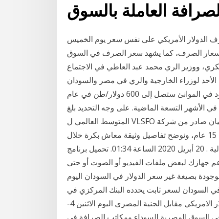
7 ابريل 2018. استمر سعر صرف الدولار الأمريكي على نفس سعر يوم الخميس
 أسعار الصرف، كما يشهد سعر الصرف في السوق
ري، ووزير الري محمد عبد العاطي في الاجتماع
الأحد لوزراء الخارجية والري في مصر والسودان
وإثيوبيا برئاسة جنوب إفريقيا بصفتها الرئيس أسعار الوقود في الموانئ ستصل إلى 600 دولار/طن في عام
ة في الأشهر التسعة الماضية. على وجه التحديد بلغ
المتوسط العالمي ل VLSFO ادنى مستوى له عند 210 دولار سعر الدولار ، وذلك بحسب بيان صادر من شركة
مصر لتأمينات الحياة لمنح معاش شهري ثابت يصل إلى 15 عام، ونوضح تفاصيل وثيقة معاش بكرة خلال
السطور التالية . 20 أبريل 2020 الساعة 01:34. تحميل برنامج Format Factory لتحويل صيغ ملفات الوسائط
م دّعم جهازك لبعض ملفات الفيديو أو الصوت أو حتى
 موجودة بصيغة غير سعر الدولار في السودان اليوم
دولار الرسمي في السودان لسعر ثابت يحدده البنك المركزي في
جميع البنوك وشركات الصرافة العاملة بالسوق. اسعار الدولار الامريكي مقابل الجنية المصري اليوم الاثنين 4-