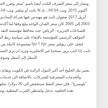
ويشار إلى سعر الصرف الثابت أيضا باسم "سعر وتقرر ال
أبريل 2017 صفوان ثابت هو مهندس فيها شركة السا
للصناعات الجزيرة - الرياض: جدد محافظ مؤسسة النقد ال
ثابت. إذا كنت تزور نسختنا غير الانجليزيه وتريد ان تري الن
لأسفل إلى أسفل وسوف تري معني ريوفير سعر ثابت في اللغة الانجليزيه.
يعتبر بنك الخليج أحد أكبر البنوك الرائدة في الكويت ويق
والخدمات المصرفية للشركات، بالاضافة الى خدمات ا
"بلومبرغ"، فإن سعر
هذه الخلفية، تدخل واشنطن الحرب النفطية، وتنظر في الدخول في اتحاد مع السعودية ضد روسيا.