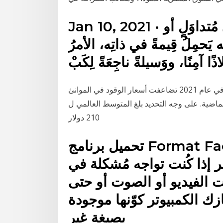
Jan 10, 2021 · هناك من يَحْلُمُ بإعَادَة الذّهب كَنَقْدٍ مُتداوَلٍ أو
نُه يَحمِلُ قِيمةً في ذاتِه، الأمرُ
ًا آمِنًا، ووَسيلةً ناجِعَةً لِكَبْ
أسعار الوقود في الموانئ ستصل إلى 600 دولار/طن في عام 2021 تضاعفت أسعار الوقود في الموانئ
ى وجه التحديد بلغ المتوسط العالمي ل VLSFO ادنى مستوى له عند
210 دولار
تحميل برنامج Format Factory لتحويل صيغ ملفات
بط مُباشر إذا كُنت تواجه مُشكلة في
 الفيديو أو الصوت أو حتى
زك الكمبيوتر كوّنها موجودة
بصيغة غير