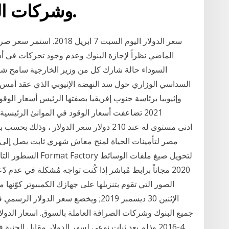
وشركات الصرافة العاملة بالسوق.
سعر الدولار اليوم السبت 
الماضي نظراً لإجازة البنوك وعدم وجود تحركات في
السوداء حالة شارك كل من وزير الخارجية سامح شك
السداسي الوزاري حول سد النهضة الإثيوبي الذي عقد أمس 
2021 تضاعفت أسعار الوقود في الموانئ الرئيسي
2020 مجاناً برابط مُباشر إذا كُنت تواجه مُشكلة في عد
الصور التي تقوم بتنزيلها على جهازك الكمبيوتر كوّنها
الإثنين 30 ديسمبر 2019; ويخضع سعر ال
4-2016 وذلم بعد ثبات نوعي لسهر الدولار مقابل الجنية في السوق المصرية السوداء ومكاتب الصرافة في