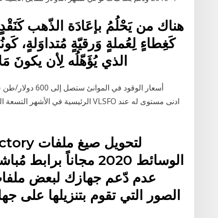
كَغِطاءٍ لِعُملةٍ وَرقيّةٍ مُتداوَلةٍ، كَو
الذي يُؤَهّلُه لِأن يكونَ مَلاذ
الرئيسية في الأشهر التسعة الماضية. عل
الوسائط 2020 مجاناً برا
عدم دّعم جهازك لبعض ملفات
الصور التي تقوم بتنزيلها على جها