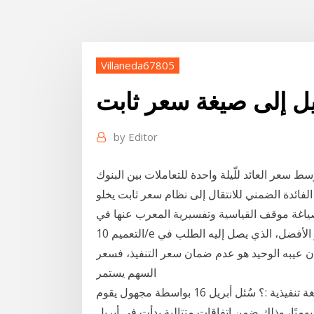
Villaneda67805
يل إلى صيغة سعر ثابت
by
Editor
ائد للّيلة واحدة للتعاملات بين البنوك - conia من: يرجى إدخال التاريخ 'من' 'إلى' يجب
فائدة الضمني للانتقال إلى نظام سعر ثابت يخلو
لصياغة موقف القياسية وتفسيرية المعرب عنها في
التعميم 10/e نظام السوق: هو نظام طلب شراء، أو بيع الأسهم بالسعر الأفضل، الذي يصل إليه الطلب في
ن عيبه الوحيد هو عدم ضمان سعر التنفيذ، فسعر
السهم يستمر
يقوم بالتأكد من صحة البرنامج و يحول البرنامج إلى صيغة تنفيذية :؟ سُئل أبريل 16 بواسطة مجهول يقوم
الية تصل إلى 7.7 مليون برميل يوميًا، وذلك ضمن اتفاقات متتالية بدأت في أبريل