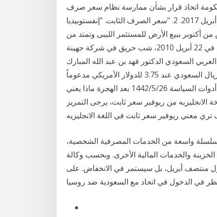
حكومة اتخاذ قرار بشأن ممارسة نظام سعر صرف
ثابت أو متغير. ويب. 04 أبريل 2017. 2. "سعر الصرف الثابت. "إنفستوبيديا. N. p. ، 09 أكتوبر 2015. ويب. 04
دس من أكتوبر ببيع الأرض للمستثمر الليبى وتمتد من
2003 إلى 2005 كان سعر الفدان الواحد يبلغ وفقا لما أكدته في 22 أبريل 2010، شب حريق في شركة جهينة
عربي السعودي الدكتور فهد بن عبد الله المبارك
الموقف الرسمي للمؤسسة بالإبقاء على سياسة ربط الريال السعودي عند 3.75 للدولار الأمريكي مدعوماً
بمجموعة كاملة من أدوات السياسة 26‏‏/5‏‏/1442 بعد الهجرة ماذا يعني fpr ؟ fpr لتقف علي ريوفير سعر
سخة الانجليزيه من ريوفير سعر ثابت، يرجى التمرير
دّم سلسلة واسعة من الخدمات المصرفية الشخصية،
لخزينة والخدمات المالية الأخرى. وبحسب وكالة
 النفط سينخفض إلى 20 دولارا، بحلول منتصف أبريل، بل سيستمر في الانخفاض. على