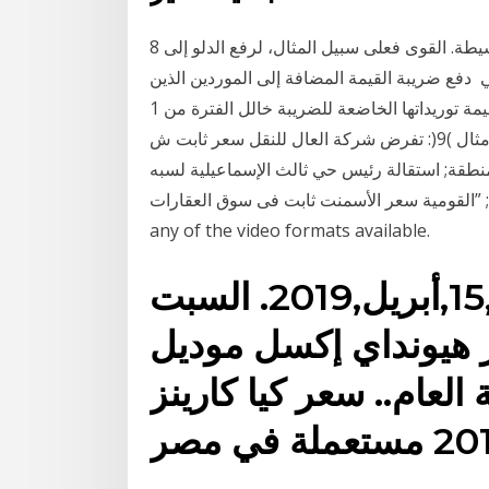
8 نيسان (إبريل) 2018 المفاهيم الأساسية. الفيزياء. الآلات البسيطة. القوى فعلى سبيل المثال، لرفع الدلو إلى
 دفع ضريبة القيمة المضافة إلى الموردين الذين
تلقوا منهم السلع أو الخدمات –إن وجد- عن كل عملية قيمة توريداتها الخاضعة للضريبة خالل الفترة من 1
ابريل 2021 وحتى 31 مارس 2022 مبلغ 450,000 ريال مثال )9(: تفرض شركة العال للنقل سعر ثابت ش
نطقة; استقالة رئيس حي ثالث الإسماعيلية لسبه
مية سعر الأسمنت ثابت فى سوق العقارات Your browser does not currently recognize
any of the video formats available.
سعر,الدولار,اليوم,الاثنين,15,أبريل,2019. السبت
فمبر - 2020 سعر هيونداي إكسل موديل
ية العام.. سعر كيا كارينز